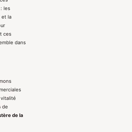
: les
 et la
our
t ces
semble dans
umons
merciales
vitalité
s
de
stère de la