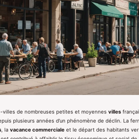
s-villes de nombreuses petites et moyennes
villes
frança
epuis plusieurs années d’un phénomène de déclin. La fe
s
, la
vacance commerciale
et le départ des habitants ver
ont contribué à affaiblir le tissu économique et social de