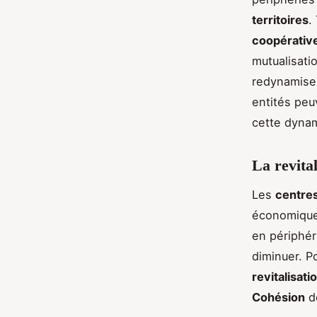
territoires
.
coopérativ
mutualisati
redynamise
entités peu
cette dyna
La revital
Les
centres
économique
en périphér
diminuer. P
revitalisati
Cohésion
d