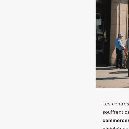
Les centre
souffrent d
commerce
périphéries 