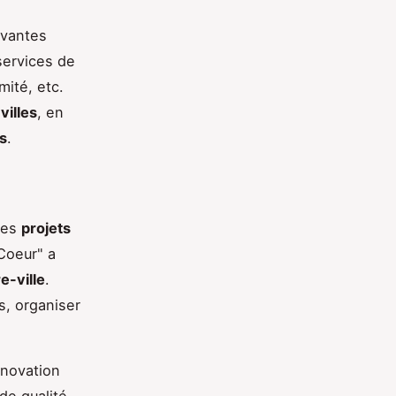
ovantes
 services de
ité, etc.
villes
, en
es
.
des
projets
Coeur" a
e-ville
.
s, organiser
énovation