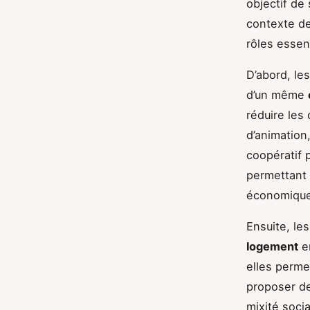
objectif de 
contexte d
rôles essent
D’abord, le
d’un même
réduire les
d’animatio
coopératif 
permettant 
économique
Ensuite, le
logement
e
elles perme
proposer d
mixité socia