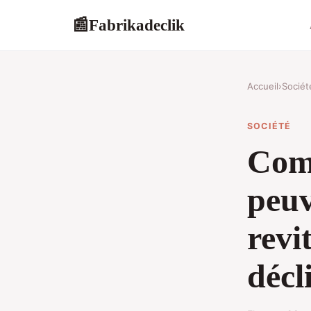
Fabrikadeclik
📰
Accueil
›
Sociét
SOCIÉTÉ
Comm
peuv
revit
décl