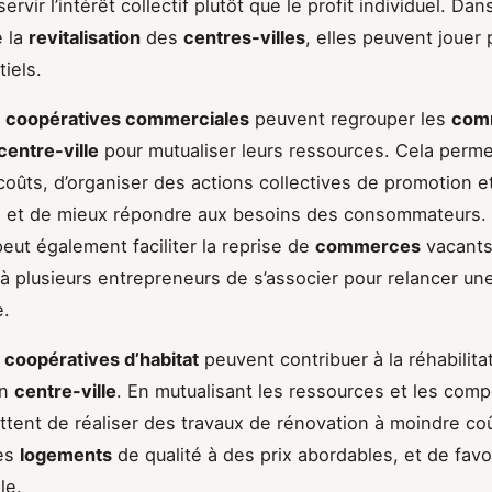
servir l’intérêt collectif plutôt que le profit individuel. Dan
e la
revitalisation
des
centres-villes
, elles peuvent jouer 
iels.
s
coopératives commerciales
peuvent regrouper les
com
centre-ville
pour mutualiser leurs ressources. Cela perm
 coûts, d’organiser des actions collectives de promotion e
n, et de mieux répondre aux besoins des consommateurs
peut également faciliter la reprise de
commerces
vacants
à plusieurs entrepreneurs de s’associer pour relancer une
.
s
coopératives d’habitat
peuvent contribuer à la réhabilita
n
centre-ville
. En mutualisant les ressources et les com
ttent de réaliser des travaux de rénovation à moindre co
es
logements
de qualité à des prix abordables, et de favor
le.