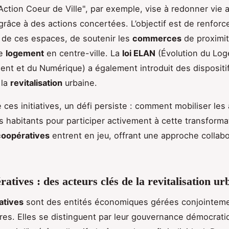
 "Action Coeur de Ville", par exemple, vise à redonner vie
râce à des actions concertées. L’objectif est de renforc
té de ces espaces, de soutenir les
commerces
de proximit
le
logement
en centre-ville. La
loi ELAN
(Évolution du Lo
nt et du Numérique) a également introduit des dispositi
 la
revitalisation
urbaine.
 ces initiatives, un défi persiste : comment mobiliser les
es habitants pour participer activement à cette transforma
coopératives
entrent en jeu, offrant une approche collabo
atives : des acteurs clés de la revitalisation ur
atives
sont des entités économiques gérées conjointeme
es. Elles se distinguent par leur gouvernance démocratiq