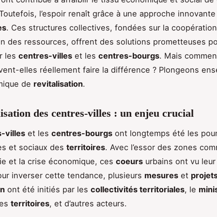
 Toutefois, l’espoir renaît grâce à une approche innovante 
es
. Ces structures collectives, fondées sur la coopération
on des ressources, offrent des solutions prometteuses p
r les
centres-villes
et les
centres-bourgs
. Mais commen
vent-elles réellement faire la différence ? Plongeons en
mique de
revitalisation
.
isation des centres-villes : un enjeu crucial
-villes
et les
centres-bourgs
ont longtemps été les po
s et sociaux des
territoires
. Avec l’essor des zones com
ie et la crise économique, ces
coeurs
urbains ont vu leur 
our inverser cette tendance, plusieurs
mesures
et
projet
on
ont été initiés par les
collectivités territoriales
, le
mini
es
territoires
, et d’autres acteurs.