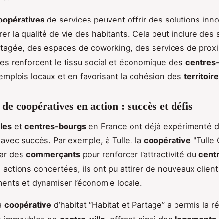
oopératives
de services peuvent offrir des solutions inn
rer la qualité de vie des habitants. Cela peut inclure des
rtagée, des espaces de coworking, des services de proxim
ives renforcent le tissu social et économique des
centres-
emplois locaux et en favorisant la cohésion des
territoir
de coopératives en action : succès et défis
lles
et
centres-bourgs
en France ont déjà expérimenté 
 avec succès. Par exemple, à Tulle, la
coopérative
"Tulle 
par des
commerçants
pour renforcer l’attractivité du
centr
 actions concertées, ils ont pu attirer de nouveaux client
nts et dynamiser l’économie locale.
la
coopérative
d’habitat “Habitat et Partage” a permis la r