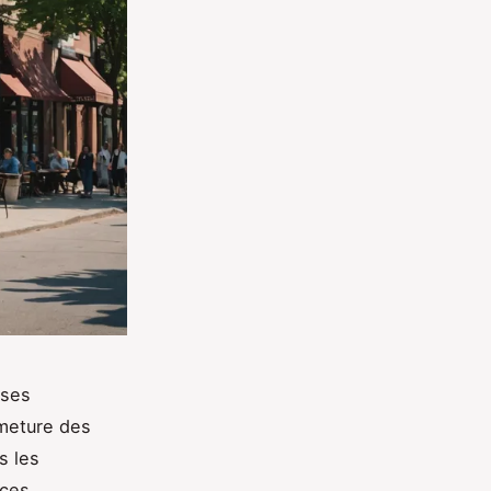
ises
rmeture des
s les
 ces