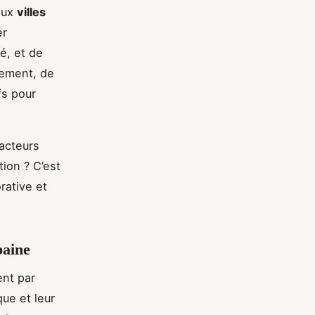
 aux
villes
er
é, et de
gement, de
fs pour
 acteurs
tion ? C’est
rative et
baine
nt par
ue et leur