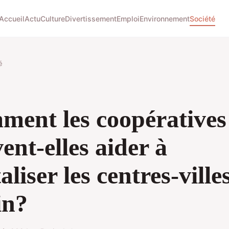
Accueil
Actu
Culture
Divertissement
Emploi
Environnement
Société
é
ent les coopératives
ent-elles aider à
aliser les centres-ville
in?