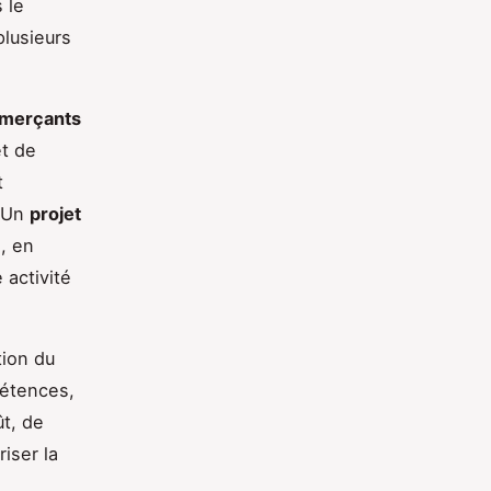
s le
plusieurs
merçants
et de
t
. Un
projet
, en
 activité
tion du
pétences,
ût, de
iser la