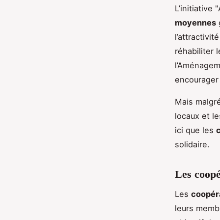
L’initiative
moyennes
g
l’attractivi
réhabiliter 
l’Aménageme
encourager
Mais malgré
locaux et l
ici que les
solidaire.
Les coopér
Les
coopér
leurs membr