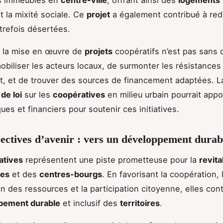
rs immeubles en
centre-ville
, offrant ainsi des
logements
t la mixité sociale. Ce
projet
a également contribué à red
trefois désertées.
 la mise en œuvre de
projets
coopératifs n’est pas sans dé
mobiliser les acteurs locaux, de surmonter les résistances
, et de trouver des sources de financement adaptées. L
de loi
sur les
coopératives
en milieu urbain pourrait appo
iques et financiers pour soutenir ces initiatives.
ectives d’avenir : vers un développement durab
atives
représentent une piste prometteuse pour la
revita
les
et des
centres-bourgs
. En favorisant la coopération, 
on des ressources et la participation citoyenne, elles con
pement durable
et inclusif des
territoires
.