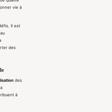
de qualité
onner vie à
fis. Il est
 au
a
rter des
le
lisation
des
la
tribuent à