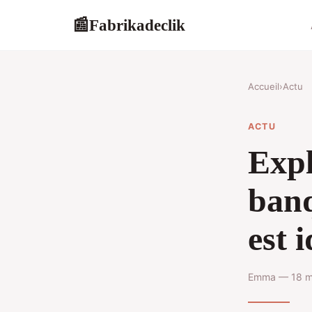
Fabrikadeclik
📰
Accueil
›
Actu
ACTU
Expl
banq
est 
Emma — 18 ma