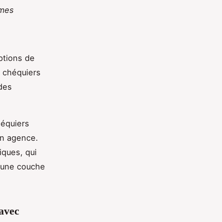
èmes
options de
s chéquiers
des
équiers
en agence.
iques, qui
 une couche
 avec