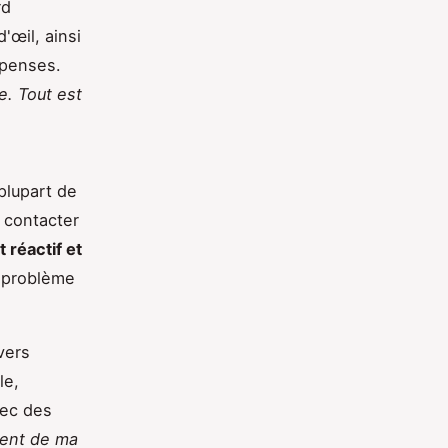
rd
'œil, ainsi
épenses.
e. Tout est
plupart de
z contacter
 réactif et
n problème
vers
le,
vec des
ient de ma