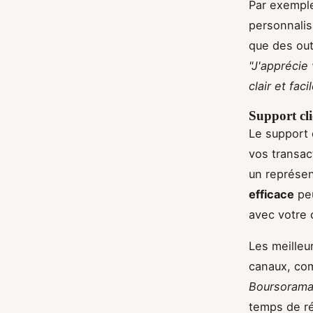
Par exemple
personnalis
que des out
"J'apprécie
clair et facil
Support cli
Le support 
vos transac
un représen
efficace
peu
avec votre 
Les meilleu
canaux, com
Boursoram
temps de ré