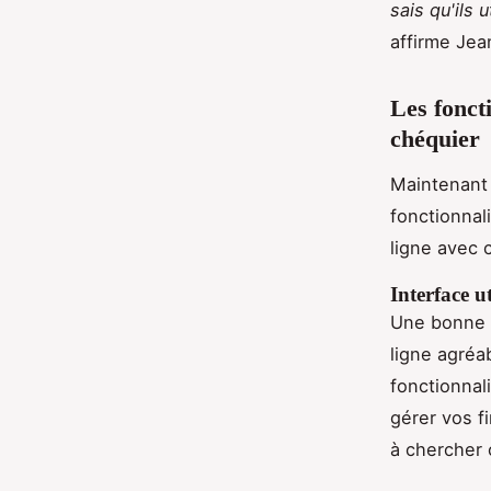
sais qu'ils
affirme Jean
Les fonct
chéquier
Maintenant
fonctionnal
ligne avec 
Interface ut
Une bonne i
ligne agréa
fonctionnal
gérer vos f
à chercher 