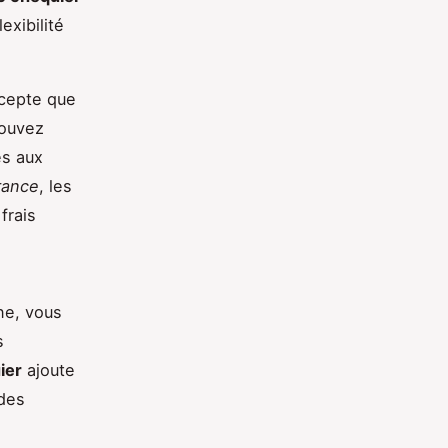
exibilité
ccepte que
pouvez
és aux
rance
, les
frais
ne, vous
s
ier
ajoute
 des