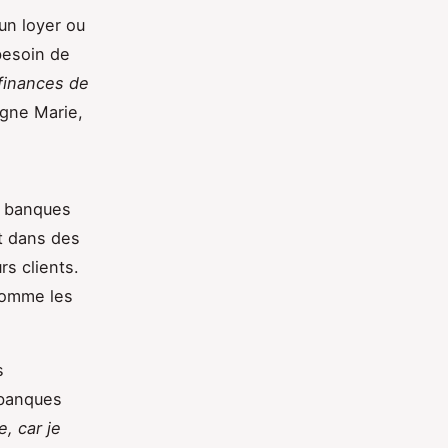
un loyer ou
besoin de
 finances de
gne Marie,
e banques
t dans des
s clients.
comme les
s
 banques
, car je