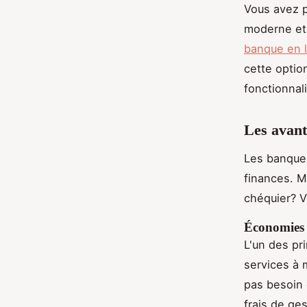
Vous avez 
moderne et 
banque en l
cette optio
fonctionnali
Les avant
Les banques
finances. M
chéquier? V
Économies e
L'un des pri
services à 
pas besoin 
frais de ge