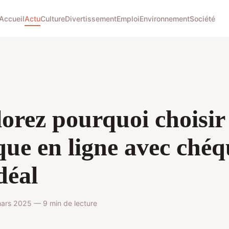
Accueil
Actu
Culture
Divertissement
Emploi
Environnement
Société
orez pourquoi choisir
ue en ligne avec chéq
idéal
rs 2025 — 9 min de lecture