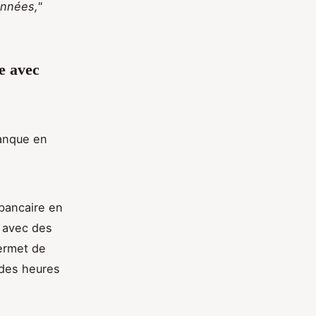
onnées,"
e avec
banque en
 bancaire en
, avec des
ermet de
 des heures