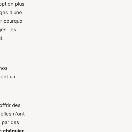
ption plus
ages d'une
er pourquoi
ges, les
t.
 nos
ment un
offrir des
elles n'ont
t par des
c chéquier