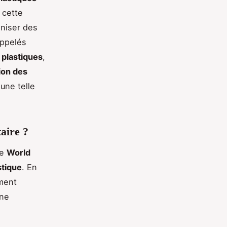
 cette
aniser des
appelés
 plastiques
,
ion des
une telle
aire ?
le
World
stique
. En
ment
une