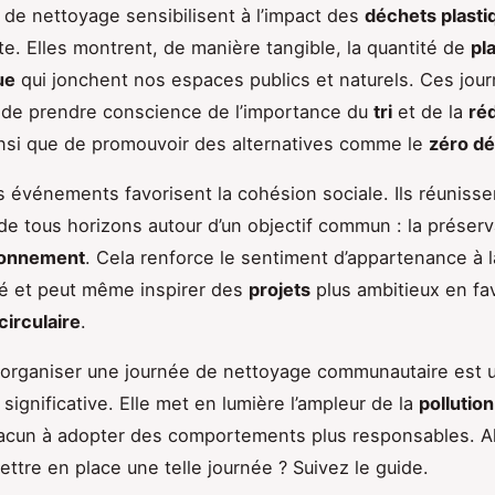
de nettoyage sensibilisent à l’impact des
déchets plasti
te. Elles montrent, de manière tangible, la quantité de
pl
ue
qui jonchent nos espaces publics et naturels. Ces jou
 de prendre conscience de l’importance du
tri
et de la
ré
insi que de promouvoir des alternatives comme le
zéro d
s événements favorisent la cohésion sociale. Ils réuniss
e tous horizons autour d’un objectif commun : la préserv
ronnement
. Cela renforce le sentiment d’appartenance à l
 et peut même inspirer des
projets
plus ambitieux en fa
irculaire
.
organiser une journée de nettoyage communautaire est
significative. Elle met en lumière l’ampleur de la
pollution
hacun à adopter des comportements plus responsables. Al
tre en place une telle journée ? Suivez le guide.