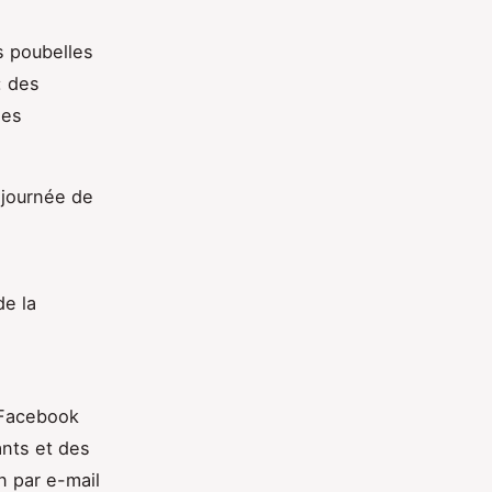
s poubelles
: des
les
 journée de
de la
 Facebook
ants et des
n par e-mail