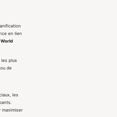
nification
nce en lien
e
World
 les plus
 ou de
iaux, les
pants.
r maximiser