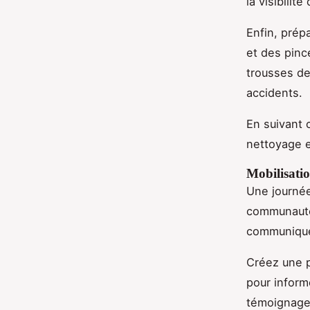
la visibilit
Enfin, prép
et des pinc
trousses de
accidents.
En suivant 
nettoyage e
Mobilisati
Une journée
communauté.
communique
Créez une 
pour inform
témoignages