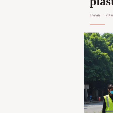
plas
Emma — 28 ao