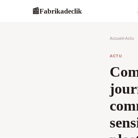
Fabrikadeclik
📰
Accueil
›
Actu
ACTU
Com
jour
com
sens