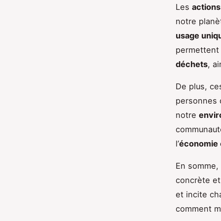
Les
actions
notre planè
usage uniq
permettent
déchets
, a
De plus, ce
personnes d
notre
envi
communauté
l’
économie c
En somme, 
concrète et 
et incite c
comment met