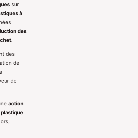
ques
sur
astiques à
rnées
duction des
échet
.
ent des
ation de
a
veur de
 une
action
 plastique
ors,