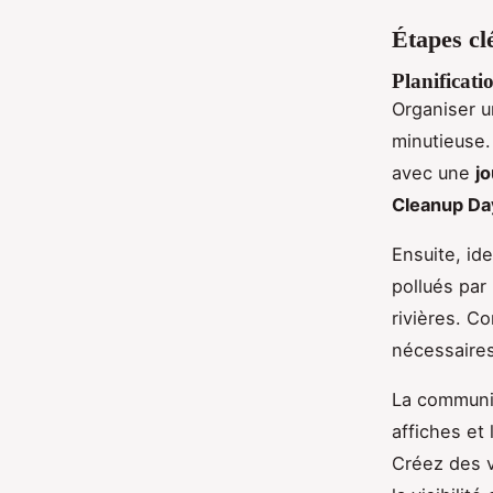
Étapes cl
Planificati
Organiser 
minutieuse.
avec une
j
Cleanup Da
Ensuite, ide
pollués par
rivières. C
nécessaires
La communic
affiches et
Créez des v