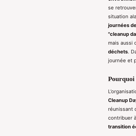
se retrouve
situation a
journées d
"cleanup da
mais aussi 
déchets
. D
journée et p
Pourquoi 
L’organisat
Cleanup Da
réunissant
contribuer 
transition 