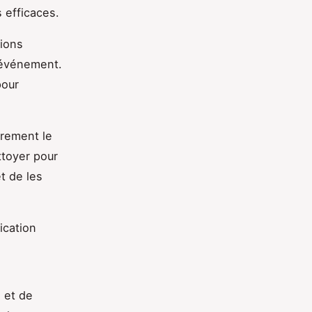
 efficaces.
tions
’événement.
pour
irement le
ttoyer pour
t de les
ication
s et de