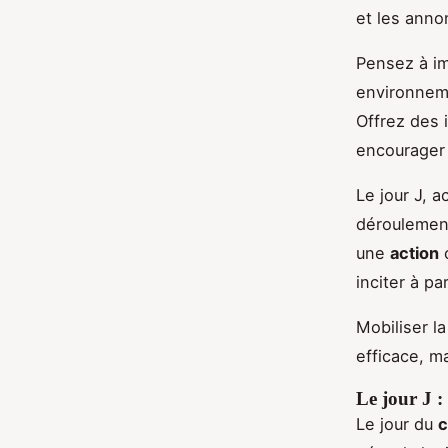
et les anno
Pensez à im
environneme
Offrez des 
encourager 
Le jour J, 
déroulement
une
action
c
inciter à p
Mobiliser l
efficace, ma
Le jour J :
Le jour du
c